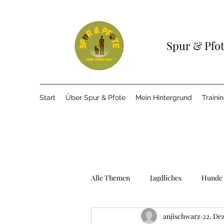
Spur & Pfo
Start
Über Spur & Pfote
Mein Hintergrund
Traini
Alle Themen
Jagdliches
Hunde 
anjischwarz
22. De
Tricks
Signale
Lernen