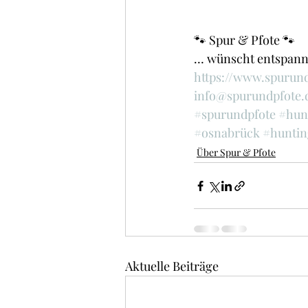
🐾 Spur & Pfote 🐾 
… wünscht entspannte
https://www.spurund
info@spurundpfote.
#spurundpfote
#hun
#osnabrück
#huntin
Über Spur & Pfote
Aktuelle Beiträge