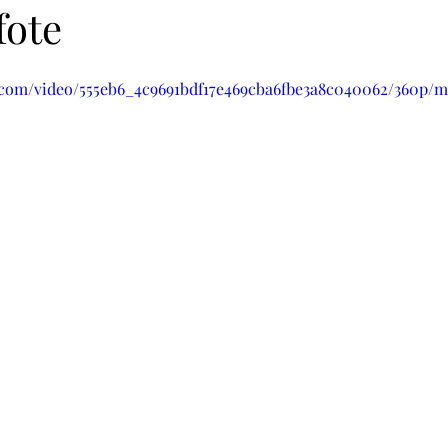
fote
hunde
Hundesprache
Apportieren
ic.com/video/555eb6_4c9691bdf17e469cba6fbe3a8c040062/360p/m