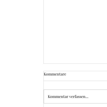
Online-Weiterbildung zum
Kommentare
Thema integratives Lernen -
Lernbausteine mit Donna Hill
📢 Heute nehme ich mal wieder
🎓🐶
an einem spannenden Seminar
Kommentar verfassen...
teil – 🚀integratives Lernen -
Lernbausteine mit Donna Hill ✨