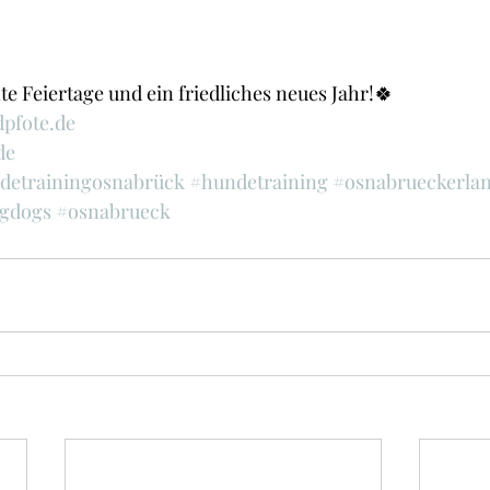
 Feiertage und ein friedliches neues Jahr!🍀
pfote.de
de
detrainingosnabrück
#hundetraining
#osnabrueckerla
gdogs
#osnabrueck