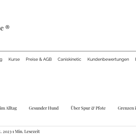
te
®
ng
Kurse
Preise & AGB
Caniskinetic
Kundenbewertungen
im Alltag
Gesunder Hund
Über Spur & Pfote
Grenzen 
z. 2023
1 Min. Lesezeit
Bindung & Team
Welpen
Caniskinetic
Hundebege