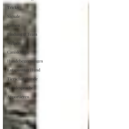
Tricks
Signale
Lernen
Bindung & Team
Welpen
Caniskinetic
Hundebegegnungen
Entspannter Hund
Tierschutzhunde
Hundesprache
Apportieren