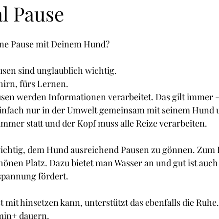
l Pause
hunde
Hundesprache
Apportieren
ine Pause mit Deinem Hund?
sen sind unglaublich wichtig.
irn, fürs Lernen.
sen werden Informationen verarbeitet. Das gilt immer -
 einfach nur in der Umwelt gemeinsam mit seinem Hund u
mmer statt und der Kopf muss alle Reize verarbeiten.
wichtig, dem Hund ausreichend Pausen zu gönnen. Zum B
önen Platz. Dazu bietet man Wasser an und gut ist auch
spannung fördert. 
 mit hinsetzen kann, unterstützt das ebenfalls die Ruhe.
 min+ dauern.