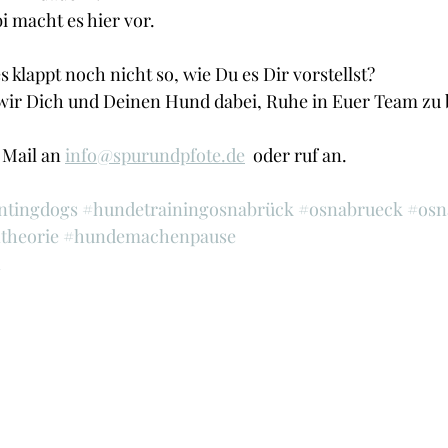
i macht es hier vor.
s klappt noch nicht so, wie Du es Dir vorstellst?
wir Dich und Deinen Hund dabei, Ruhe in Euer Team zu 
 Mail an 
info@spurundpfote.de
  oder ruf an.
ntingdogs
#hundetrainingosnabrück
#osnabrueck
#osn
theorie
#hundemachenpause
n