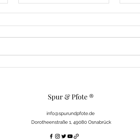
Urlaub mit dem Hund -
Orie
Begegnungen mit
an Di
streunenden Hunden - was
tun?
Spur & Pfote
®
info@spurundpfote.de
Dorotheenstraße 1, 49080 Osnabrück