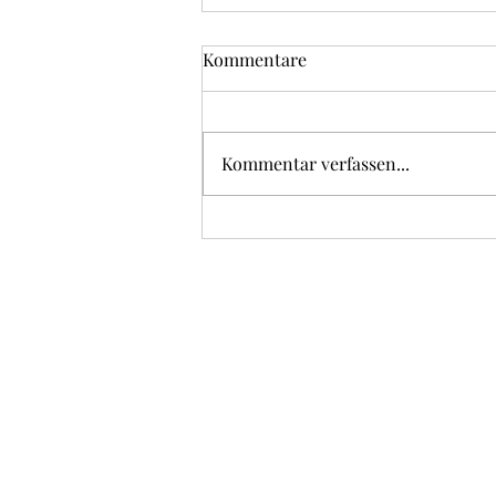
Kommentare
Kommentar verfassen...
🐾 Erfahrungsbericht zum
Hundetraining bei Spur &
Pfote