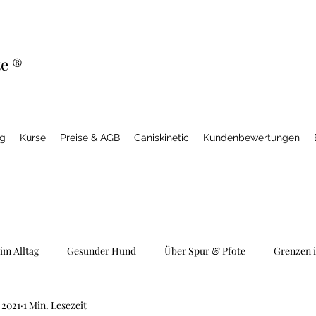
te
®
ng
Kurse
Preise & AGB
Caniskinetic
Kundenbewertungen
im Alltag
Gesunder Hund
Über Spur & Pfote
Grenzen 
 2021
1 Min. Lesezeit
Bindung & Team
Welpen
Caniskinetic
Hundebege