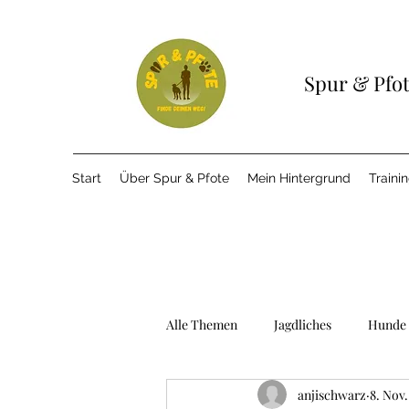
Spur & Pfo
Start
Über Spur & Pfote
Mein Hintergrund
Traini
Alle Themen
Jagdliches
Hunde 
anjischwarz
8. Nov.
Tricks
Signale
Lernen