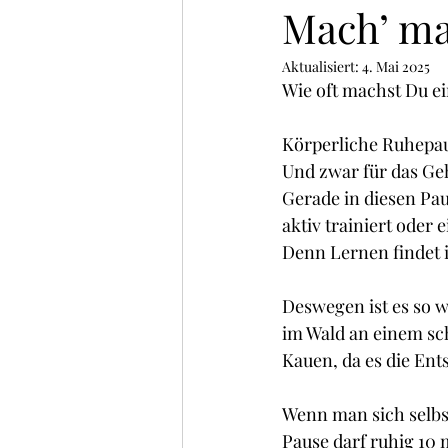
Mach’ ma
Aktualisiert:
4. Mai 2025
Entspannter Hund
Tierschutz
Wie oft machst Du e
Körperliche Ruhepau
Und zwar für das Geh
Gerade in diesen Pau
aktiv trainiert oder
Denn Lernen findet i
Deswegen ist es so 
im Wald an einem sch
Kauen, da es die Ent
Wenn man sich selbst
Pause darf ruhig 10