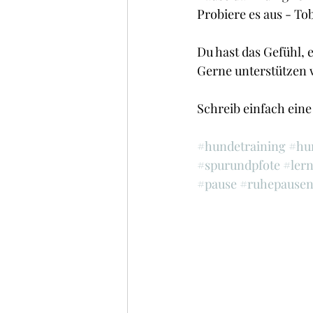
Probiere es aus - Tob
Du hast das Gefühl, e
Gerne unterstützen 
Schreib einfach eine
#hundetraining
#hu
#spurundpfote
#lern
#pause
#ruhepause